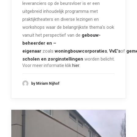
leveranciers op de beursvloer is er een
uitgebreid inhoudelijk programma met
praktijktheaters en diverse lezingen en
workshops waar de belangrijkste thema’s ook
vanuit het perspectief van de
gebouw-
beheerder en –
eigenaar
zoals
woningbouwcorporaties
,
VvE’s
of
geme
scholen en zorginstellingen
worden belicht.
Voor meer informatie klik
hier
.
by Miriam Nijhof