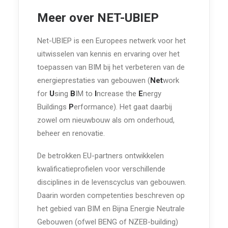
Meer over NET-UBIEP
Net-UBIEP is een Europees netwerk voor het
uitwisselen van kennis en ervaring over het
toepassen van BIM bij het verbeteren van de
energieprestaties van gebouwen (
Net
work
for
U
sing
B
IM to
I
ncrease the
E
nergy
Buildings
P
erformance). Het gaat daarbij
zowel om nieuwbouw als om onderhoud,
beheer en renovatie.
De betrokken EU-partners ontwikkelen
kwalificatieprofielen voor verschillende
disciplines in de levenscyclus van gebouwen.
Daarin worden competenties beschreven op
het gebied van BIM en Bijna Energie Neutrale
Gebouwen (ofwel BENG of NZEB-building)