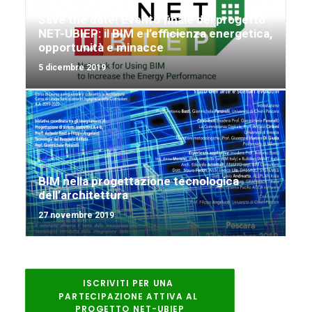
Save the date! Evento finale del progetto
NET-UBIEP: il BIM e l’efficienza energetica,
opportunità e minacce
5 dicembre 2019
BIM nella progettazione tecnologica
dell’architettura
27 novembre 2019
ISCRIVITI PER UNA 
PARTECIPAZIONE ATTIVA AL 
PROGETTO NET-UBIEP