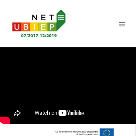
HOME
PROGETTO NET-UBIEP
DELIVERABLE
NEWS&EVENTS
CERTIFICAZIONE
KNOWLEDGE MS
PORTATORI D’INTERESSE