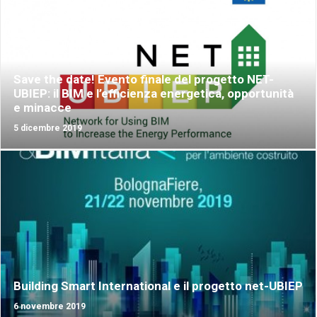
CONTATTI
LOG IN
ITALIANO
Save the date! Evento finale del progetto NET-
UBIEP: il BIM e l’efficienza energetica, opportunità
e minacce
5 dicembre 2019
Building Smart International e il progetto net-UBIEP
6 novembre 2019