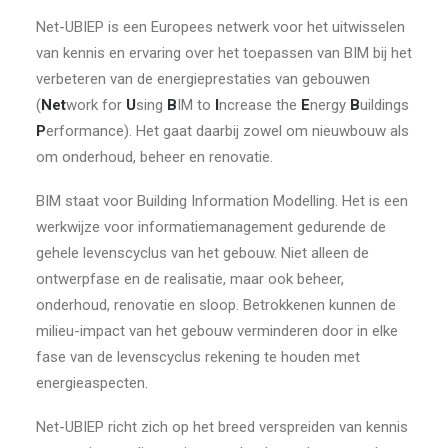
Net-UBIEP is een Europees netwerk voor het uitwisselen
van kennis en ervaring over het toepassen van BIM bij het
verbeteren van de energieprestaties van gebouwen
(
Net
work for
U
sing
B
IM to
I
ncrease the
E
nergy
B
uildings
P
erformance). Het gaat daarbij zowel om nieuwbouw als
om onderhoud, beheer en renovatie.
BIM staat voor Building Information Modelling. Het is een
werkwijze voor informatiemanagement gedurende de
gehele levenscyclus van het gebouw. Niet alleen de
ontwerpfase en de realisatie, maar ook beheer,
onderhoud, renovatie en sloop. Betrokkenen kunnen de
milieu-impact van het gebouw verminderen door in elke
fase van de levenscyclus rekening te houden met
energieaspecten.
Net-UBIEP richt zich op het breed verspreiden van kennis