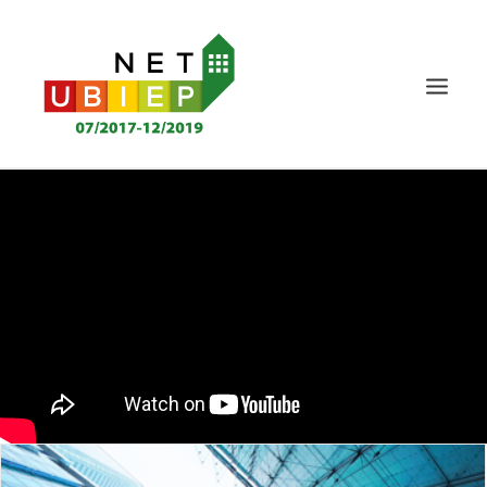
HOME
NET-UBIEP PROJECT
DELIVERABLES
NIEUWS EN AGENDA
NORMERING
KENNIS
STAKEHOLDERS