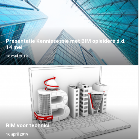
CONTACT
LOG IN
NEDERLANDS
Presentatie Kennissessie met BIM opleiders d.d.
14 mei
16 mei 2019
BIM voor technici
16 april 2019