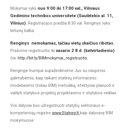
Mokymai vyks
nuo 9:00 iki 17:00 val., Vilniaus
Gedimino technikos universitete (Saulėtekio al. 11,
Vilnius).
Registracijos pradžia 8:30 val. Renginys vyks
lietuvių kalba.
Renginys nemokamas, tačiau vietų skaičius ribotas.
Prašome registruotis iki
vasario 2 8 d. (ketvirtadienio)
čia:
http://bit.ly/BIMmokymai_registruotis
.
Renginyje trumpai supažindinsime Jus su naujomis
galimybėmis, kaip taikant statinių informacinio
modeliavimo (toliau BIM) metodiką, efektyviai planuoti ir
valdyti statybos projektų projektavimo ir statybos veiklas.
Visi dalyviai bus užregistruoti statybų sektoriaus e-
kompetencijų registre
www.Statreg.lt
kaip dalyvavę BIM
mokymuose.