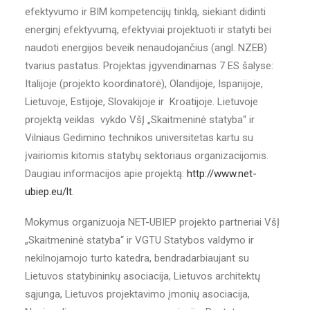
efektyvumo ir BIM kompetencijų tinklą, siekiant didinti
energinį efektyvumą, efektyviai projektuoti ir statyti bei
naudoti energijos beveik nenaudojančius (angl. NZEB)
tvarius pastatus. Projektas įgyvendinamas 7 ES šalyse:
Italijoje (projekto koordinatorė), Olandijoje, Ispanijoje,
Lietuvoje, Estijoje, Slovakijoje ir Kroatijoje. Lietuvoje
projektą veiklas vykdo VšĮ „Skaitmeninė statyba“ ir
Vilniaus Gedimino technikos universitetas kartu su
įvairiomis kitomis statybų sektoriaus organizacijomis.
Daugiau informacijos apie projektą:
http://www.net-
ubiep.eu/lt.
Mokymus organizuoja NET-UBIEP projekto partneriai VšĮ
„Skaitmeninė statyba“ ir VGTU Statybos valdymo ir
nekilnojamojo turto katedra, bendradarbiaujant su
Lietuvos statybininkų asociacija, Lietuvos architektų
sąjunga, Lietuvos projektavimo įmonių asociacija,