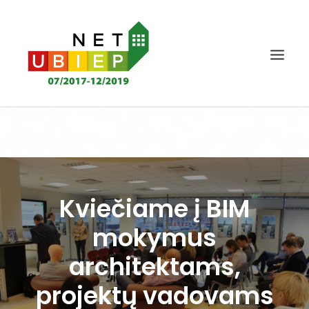
TITULINIS
NET-UBIEP PROJEKTAS
REZULTATAI
Kviečiame į BIM
NAUJIENOS IR RENGINIAI
mokymus
KOMPETENCIJŲ VERTINIMAS
architektams,
ŽINIŲ BAZĖ
projektų vadovams
DALYVIAI