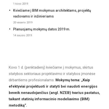
1 kovo 2019
Kviečiame į BIM mokymus architektams, projektų
vadovams ir inžinieriams
20 vasario 2019
Planuojamų mokymų datos 2019 m.
14 sausio 2019
Kovo 1 d. (penktadienį) kviečiame į mokymus, skirtus
statybos sektoriaus projektavimo ir statybos įmonėse
dirbantiems profesionalams.
Mokymų tema: „Kaip
efektyviai projektuoti ir statyti bei naudoti energijos
beveik nenaudojančius (angl. NZEB) tvarius pastatus,
taikant statinių informacinio modeliavimo (BIM)
metodiką“.