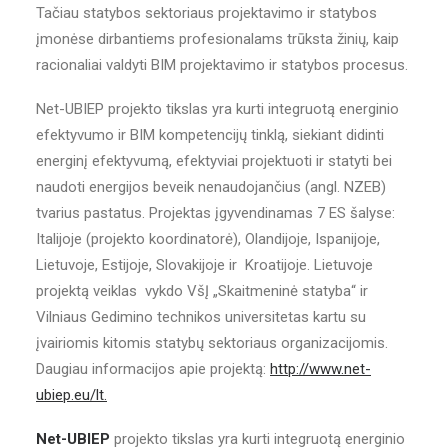
Tačiau statybos sektoriaus projektavimo ir statybos
įmonėse dirbantiems profesionalams trūksta žinių, kaip
racionaliai valdyti BIM projektavimo ir statybos procesus.
Net-UBIEP projekto tikslas yra kurti integruotą energinio
efektyvumo ir BIM kompetencijų tinklą, siekiant didinti
energinį efektyvumą, efektyviai projektuoti ir statyti bei
naudoti energijos beveik nenaudojančius (angl. NZEB)
tvarius pastatus. Projektas įgyvendinamas 7 ES šalyse:
Italijoje (projekto koordinatorė), Olandijoje, Ispanijoje,
Lietuvoje, Estijoje, Slovakijoje ir Kroatijoje. Lietuvoje
projektą veiklas vykdo VšĮ „Skaitmeninė statyba“ ir
Vilniaus Gedimino technikos universitetas kartu su
įvairiomis kitomis statybų sektoriaus organizacijomis.
Daugiau informacijos apie projektą:
http://www.net-
ubiep.eu/lt.
Net-UBIEP
projekto tikslas yra kurti integruotą energinio