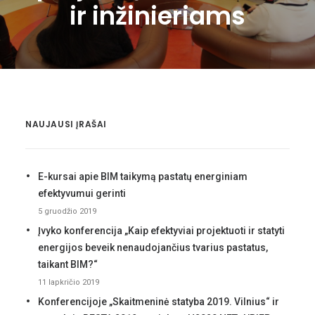
KONTAKTAI
ir inžinieriams
LOG IN
LIETUVIŠKAI
NAUJAUSI ĮRAŠAI
E-kursai apie BIM taikymą pastatų energiniam
efektyvumui gerinti
5 gruodžio 2019
Įvyko konferencija „Kaip efektyviai projektuoti ir statyti
energijos beveik nenaudojančius tvarius pastatus,
taikant BIM?“
11 lapkričio 2019
Konferencijoje „Skaitmeninė statyba 2019. Vilnius“ ir