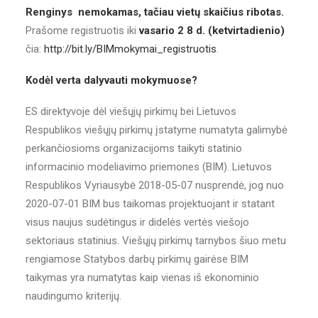
Renginys nemokamas, tačiau vietų skaičius ribotas.
Prašome registruotis iki
vasario 2 8 d. (ketvirtadienio)
čia:
http://bit.ly/BIMmokymai_registruotis
.
Kodėl verta dalyvauti mokymuose?
ES direktyvoje dėl viešųjų pirkimų bei Lietuvos
Respublikos viešųjų pirkimų įstatyme numatyta galimybė
perkančiosioms organizacijoms taikyti statinio
informacinio modeliavimo priemones (BIM). Lietuvos
Respublikos Vyriausybė 2018-05-07 nusprendė, jog nuo
2020-07-01 BIM bus taikomas projektuojant ir statant
visus naujus sudėtingus ir didelės vertės viešojo
sektoriaus statinius. Viešųjų pirkimų tarnybos šiuo metu
rengiamose Statybos darbų pirkimų gairėse BIM
taikymas yra numatytas kaip vienas iš ekonominio
naudingumo kriterijų.