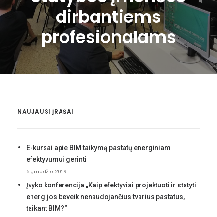
KONTAKTAI
dirbantiems
LOG IN
profesionalams
LIETUVIŠKAI
NAUJAUSI ĮRAŠAI
E-kursai apie BIM taikymą pastatų energiniam
efektyvumui gerinti
5 gruodžio 2019
Įvyko konferencija „Kaip efektyviai projektuoti ir statyti
energijos beveik nenaudojančius tvarius pastatus,
taikant BIM?“