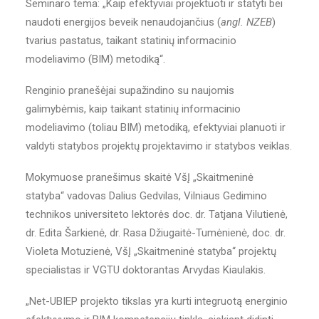
Seminaro tema: „Kaip efektyviai projektuoti ir statyti bei
naudoti energijos beveik nenaudojančius (
angl. NZEB
)
tvarius pastatus, taikant statinių informacinio
modeliavimo (BIM) metodiką“.
Renginio pranešėjai supažindino su naujomis
galimybėmis, kaip taikant statinių informacinio
modeliavimo (toliau BIM) metodiką, efektyviai planuoti ir
valdyti statybos projektų projektavimo ir statybos veiklas.
Mokymuose pranešimus skaitė VšĮ „Skaitmeninė
statyba“ vadovas Dalius Gedvilas, Vilniaus Gedimino
technikos universiteto lektorės doc. dr. Tatjana Vilutienė,
dr. Edita Šarkienė,
dr. Rasa Džiugaitė-Tumėnienė
,
doc. dr.
Violeta Motuzienė, VšĮ „Skaitmeninė statyba“ projektų
specialistas ir VGTU doktorantas Arvydas Kiaulakis.
„Net-UBIEP projekto tikslas yra kurti integruotą energinio