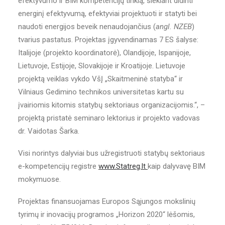
efektyvumo ir BIM kompetencijų tinklą, siekiant didinti
energinį efektyvumą, efektyviai projektuoti ir statyti bei
naudoti energijos beveik nenaudojančius (
angl. NZEB
)
tvarius pastatus. Projektas įgyvendinamas 7 ES šalyse:
Italijoje (projekto koordinatorė), Olandijoje, Ispanijoje,
Lietuvoje, Estijoje, Slovakijoje ir Kroatijoje. Lietuvoje
projektą veiklas vykdo VšĮ „Skaitmeninė statyba“ ir
Vilniaus Gedimino technikos universitetas kartu su
įvairiomis kitomis statybų sektoriaus organizacijomis.“, –
projektą pristatė seminaro lektorius ir projekto vadovas
dr. Vaidotas Šarka.
Visi norintys dalyviai bus užregistruoti statybų sektoriaus
e-kompetencijų registre
www.Statreg.lt
kaip dalyvavę BIM
mokymuose.
Projektas finansuojamas Europos Sąjungos mokslinių
tyrimų ir inovacijų programos „Horizon 2020“ lėšomis,