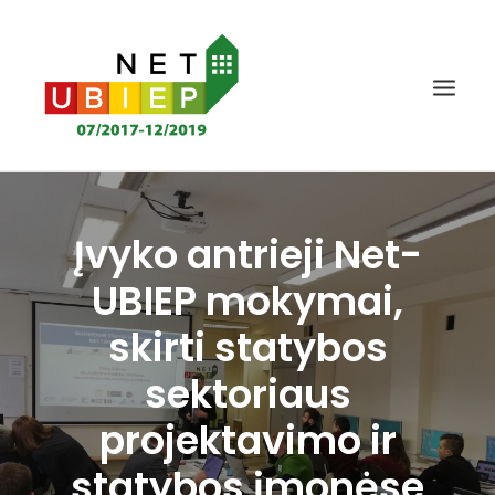
TITULINIS
Įvyko antrieji Net-
NET-UBIEP PROJEKTAS
UBIEP mokymai,
REZULTATAI
skirti statybos
NAUJIENOS IR RENGINIAI
sektoriaus
KOMPETENCIJŲ VERTINIMAS
ŽINIŲ BAZĖ
projektavimo ir
DALYVIAI
statybos įmonėse