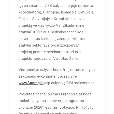
įgyvendinamas 7 ES šalyse: Italijoje (projekto
koordinatorė), Olandijoje, Ispanijoje, Lietuvoje,
Estijoje, Slovakijoje ir Kroatijoje. Lietuvoje
projektą veiklas vykdo VšĮ „Skaitmeninė
statyba“ ir Vilniaus Gedimino technikos
universitetas kartu su įvairiomis kitomis
statybų sektoriaus organizacijomis.“, –
projektą pristatė seminaro lektorius ir
projekto vadovas dr. Vaidotas Šarka.
Visi norintys dalyviai bus užregistruoti statybų
sektoriaus e-kompetencijų registre
www.Statreg.lt
kaip dalyvavę BIM mokymuose.
Projektas finansuojamas Europos Sąjungos
mokslinių tyrimų ir inovacijų programos
„Horizon 2020“ lėšomis, dotacijos Nr. 754016.