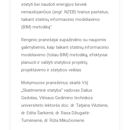
statyti bei naudoti energijos beveik
nenaudojančius (
angl. NZEB
) tvarius pastatus,
taikant statinių informacinio modeliavimo
(BIM) metodiką“.
Renginio pranešėjai supažindino su naujomis
galimybėmis, kaip taikant statinių informacinio
modeliavimo (toliau BIM) metodiką, efektyviai
planuoti ir valdyti statybos projektų
projektavimo ir statybos veiklas.
Mokymuose pranešimus skaitė VšĮ
„Skaitmeninė statyba“ vadovas Dalius
Gedvilas, Vilniaus Gedimino technikos
universiteto lektorės doc. dr. Tatjana Vilutienė,
dr. Edita Šarkienė,
dr. Rasa Džiugaitė-
Tumėnienė
,
dr. Rūta Mikučionienė
.