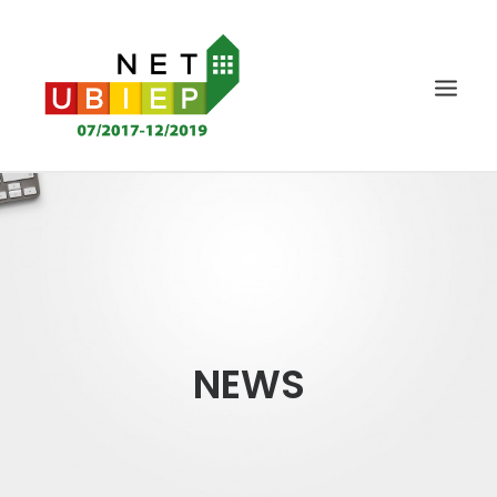
TITULINIS
NET-UBIEP PROJEKTAS
REZULTATAI
NAUJIENOS IR RENGINIAI
NEWS
KOMPETENCIJŲ VERTINIMAS
ŽINIŲ BAZĖ
DALYVIAI