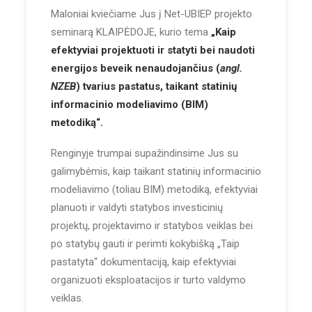
Maloniai kviečiame Jus į Net-UBIEP projekto
seminarą KLAIPĖDOJE, kurio tema
„Kaip
efektyviai projektuoti ir statyti bei naudoti
energijos beveik nenaudojančius (
angl.
NZEB
) tvarius pastatus, taikant statinių
informacinio modeliavimo (BIM)
metodiką“.
Renginyje trumpai supažindinsime Jus su
galimybėmis, kaip taikant statinių informacinio
modeliavimo (toliau BIM) metodiką, efektyviai
planuoti ir valdyti statybos investicinių
projektų, projektavimo ir statybos veiklas bei
po statybų gauti ir perimti kokybišką „Taip
pastatyta“ dokumentaciją, kaip efektyviai
organizuoti eksploatacijos ir turto valdymo
veiklas.