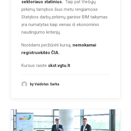
sektoriaus statinius.
Taip pat Viešųjų
pirkimų tarnybos šiuo metu rengiamose
Statybos darbų pirkimų gairėse BIM taikymas
yra numatytas kaip vienas iš ekonominio
naudingumo kriterijų.
Norėdami peržiūrėti kursą,
nemokamai
registruokitės
ČIA.
Kursus rasite
skst.vgtu.lt
by Vaidotas Sarka