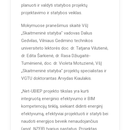
planuoti ir valdyti statybos projektų
projektavimo ir statybos veiklas.
Mokymuose pranešimus skaitė VšĮ
„Skaitmeninė statyba" vadovas Dalius
Gedvilas, Vilniaus Gedimino technikos
universiteto lektorės doc. dr. Tatjana Vilutienė,
dr. Edita Šarkienė,
dr. Rasa Džiugaitė-
Tumėnienė
,
doc. dr.
Violeta Motuzienė, VšĮ
„Skaitmeninė statyba" projektų specialistas ir
VGTU doktorantas Arvydas Kiaulakis.
„Net-UBIEP projekto tikslas yra kurti
integruotą energinio efektyvumo ir BIM
kompetencijų tinklą, siekiant didinti energinį
efektyvumą, efektyviai projektuoti ir statyti bei
naudoti energijos beveik nenaudojančius
(
angl. NZEB
) tvarius pastatus. Projektas