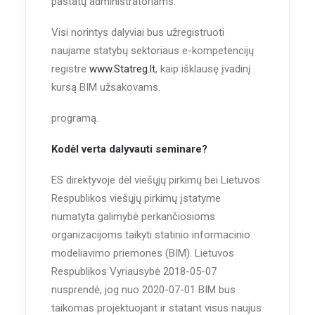
pastatų administratoriams.
Visi norintys dalyviai bus užregistruoti
naujame statybų sektoriaus e-kompetencijų
registre
www.Statreg.lt
, kaip išklausę įvadinį
kursą BIM užsakovams.
programą.
Kodėl verta dalyvauti seminare?
ES direktyvoje dėl viešųjų pirkimų bei Lietuvos
Respublikos viešųjų pirkimų įstatyme
numatyta galimybė perkančiosioms
organizacijoms taikyti statinio informacinio
modeliavimo priemones (BIM). Lietuvos
Respublikos Vyriausybė 2018-05-07
nusprendė, jog nuo 2020-07-01 BIM bus
taikomas projektuojant ir statant visus naujus