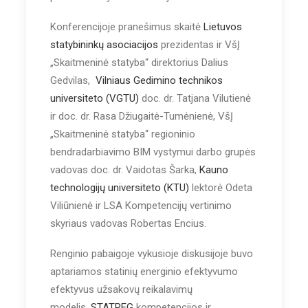
Konferencijoje pranešimus skaitė
Lietuvos
statybininkų asociacijos
prezidentas ir VšĮ
„Skaitmeninė statyba“ direktorius Dalius
Gedvilas,
Vilniaus Gedimino technikos
universiteto (VGTU)
doc. dr. Tatjana Vilutienė
ir doc. dr. Rasa Džiugaitė-Tumėnienė, VšĮ
„Skaitmeninė statyba“ regioninio
bendradarbiavimo BIM vystymui darbo grupės
vadovas doc. dr. Vaidotas Šarka,
Kauno
technologijų universiteto (KTU)
lektorė Odeta
Viliūnienė ir LSA Kompetencijų vertinimo
skyriaus vadovas Robertas Encius.
Renginio pabaigoje vykusioje diskusijoje buvo
aptariamos statinių energinio efektyvumo
efektyvus užsakovų reikalavimų
modelis,
STATREG
kompetencijos ir