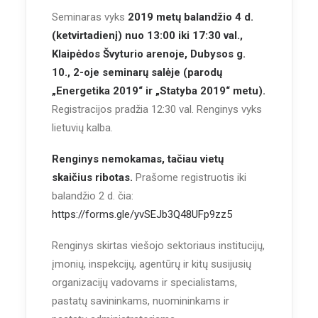
Seminaras vyks
2019 metų balandžio 4 d.
(ketvirtadienį) nuo 13:00 iki 17:30 val.,
Klaipėdos Švyturio arenoje, Dubysos g.
10., 2-oje seminarų salėje (parodų
„Energetika 2019“ ir „Statyba 2019“ metu).
Registracijos pradžia 12:30 val. Renginys vyks
lietuvių kalba.
Renginys nemokamas, tačiau vietų
skaičius ribotas.
Prašome registruotis iki
balandžio 2 d. čia:
https://forms.gle/yvSEJb3Q48UFp9zz5
Renginys skirtas viešojo sektoriaus institucijų,
įmonių, inspekcijų, agentūrų ir kitų susijusių
organizacijų vadovams ir specialistams,
pastatų savininkams, nuomininkams ir