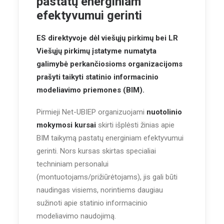
pastatų energiniam
efektyvumui gerinti
ES direktyvoje dėl viešųjų pirkimų bei LR
Viešųjų pirkimų įstatyme numatyta
galimybė perkančiosioms organizacijoms
prašyti taikyti statinio informacinio
modeliavimo priemones (BIM).
Pirmieji Net-UBIEP organizuojami
nuotolinio
mokymosi kursai
skirti išplėsti žinias apie
BIM taikymą pastatų energiniam efektyvumui
gerinti. Nors kursas skirtas specialiai
techniniam personalui
(montuotojams/prižiūrėtojams), jis gali būti
naudingas visiems, norintiems daugiau
sužinoti apie statinio informacinio
modeliavimo naudojimą.