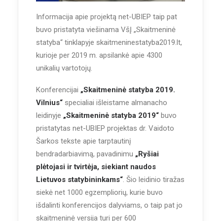
Informacija apie projektą net-UBIEP taip pat
buvo pristatyta viešinama VšĮ „Skaitmeninė
statyba“ tinklapyje skaitmeninestatyba2019.lt,
kurioje per 2019 m. apsilankė apie 4300
unikalių vartotojų.
Konferencijai
„Skaitmeninė statyba 2019.
Vilnius“
specialiai išleistame almanacho
leidinyje
„Skaitmeninė statyba 2019“
buvo
pristatytas net-UBIEP projektas dr. Vaidoto
Šarkos tekste apie tarptautinį
bendradarbiavimą, pavadinimu
„Ryšiai
plėtojasi ir tvirtėja, siekiant naudos
Lietuvos statybininkams“
. Šio leidinio tiražas
siekė net 1000 egzempliorių, kurie buvo
išdalinti konferencijos dalyviams, o taip pat jo
skaitmeninė versija turi per 600