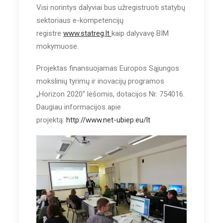
Visi norintys dalyviai bus užregistruoti statybų
sektoriaus e-kompetencijų
registre
www.statreg.lt
kaip dalyvavę BIM
mokymuose.
Projektas finansuojamas Europos Sąjungos
mokslinių tyrimų ir inovacijų programos
„Horizon 2020“ lėšomis, dotacijos Nr. 754016.
Daugiau informacijos apie
projektą:
http://www.net-ubiep.eu/lt