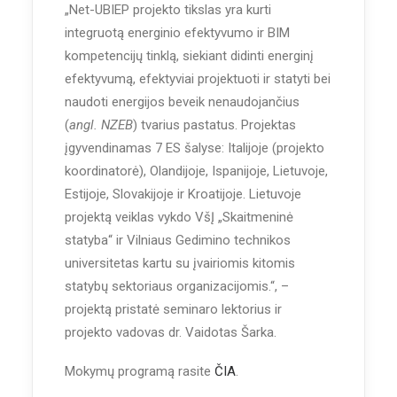
„Net-UBIEP projekto tikslas yra kurti
integruotą energinio efektyvumo ir BIM
kompetencijų tinklą, siekiant didinti energinį
efektyvumą, efektyviai projektuoti ir statyti bei
naudoti energijos beveik nenaudojančius
(
angl. NZEB
) tvarius pastatus. Projektas
įgyvendinamas 7 ES šalyse: Italijoje (projekto
koordinatorė), Olandijoje, Ispanijoje, Lietuvoje,
Estijoje, Slovakijoje ir Kroatijoje. Lietuvoje
projektą veiklas vykdo VšĮ „Skaitmeninė
statyba“ ir Vilniaus Gedimino technikos
universitetas kartu su įvairiomis kitomis
statybų sektoriaus organizacijomis.“, –
projektą pristatė seminaro lektorius ir
projekto vadovas dr. Vaidotas Šarka.
Mokymų programą rasite
ČIA
.