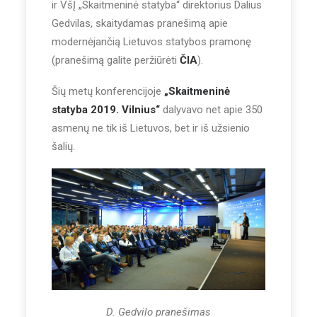
ir VšĮ „Skaitmeninė statyba“ direktorius Dalius
Gedvilas, skaitydamas pranešimą apie
modernėjančią Lietuvos statybos pramonę
(pranešimą galite peržiūrėti
ČIA
).
Šių metų konferencijoje
„Skaitmeninė
statyba 2019. Vilnius“
dalyvavo net apie 350
asmenų ne tik iš Lietuvos, bet ir iš užsienio
šalių.
D. Gedvilo pranešimas