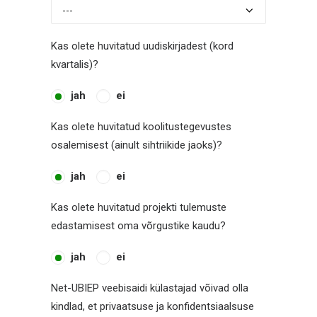
Kas olete huvitatud uudiskirjadest (kord
kvartalis)?
jah
ei
Kas olete huvitatud koolitustegevustes
osalemisest (ainult sihtriikide jaoks)?
jah
ei
Kas olete huvitatud projekti tulemuste
edastamisest oma võrgustike kaudu?
jah
ei
Net-UBIEP veebisaidi külastajad võivad olla
kindlad, et privaatsuse ja konfidentsiaalsuse