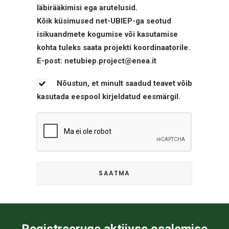
läbirääkimisi ega arutelusid.
Kõik küsimused net-UBIEP-ga seotud
isikuandmete kogumise või kasutamise
kohta tuleks saata projekti koordinaatorile.
E-post: netubiep.project@enea.it
Nõustun, et minult saadud teavet võib
kasutada eespool kirjeldatud eesmärgil.