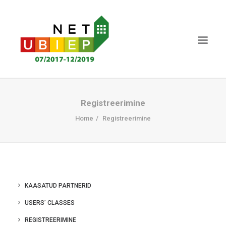
AVALEHT
Registreerimine
NET-UBIEPI PROJEKT
Home
Registreerimine
TULEMUSED
UUDISED JA ÜRITUSED
KUTSEKVALIFIKATSIOON
KAASATUD PARTNERID
TEADMISTE KOGU
USERS’ CLASSES
KOOSTÖÖPARTNERID
REGISTREERIMINE