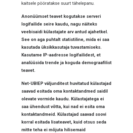
kaitsele pööratakse suurt tähelepanu.
Anonüümset teavet kogutakse serveri
logifailide seire kaudu, nagu näiteks
veebisaidi külastajate arv antud ajahetkel.
See on aga puhtalt statistiline, mida ei saa
kasutada üksikkasutaja tuvastamiseks.
Kasutame IP-aadresse logifailidest, et
analüüsida trende ja koguda demograafilist
teavet.
Net-UBIEP väljunditest huvitatud külastajad
saavad esitada oma kontaktandmed saidil
olevate vormide kaudu. Külastajatega ei
saa ühendust võtta, kui nad ei esita oma
kontaktandmeid. Külastajad saavad soovi
korral esitada lisateavet, kuid otsus seda
mitte teha ei mõjuta hilisemaid