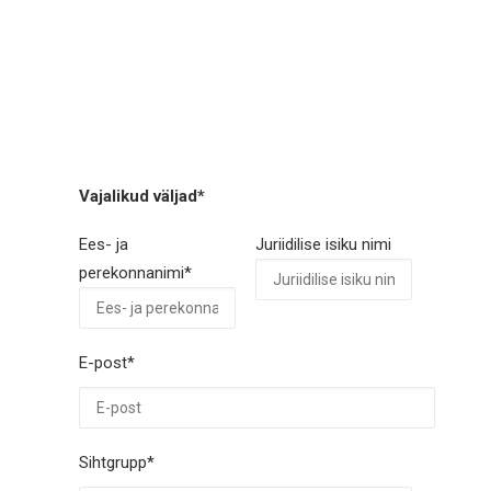
KONTAKTID
LOG IN
EESTI
Vajalikud väljad*
Ees- ja
Juriidilise isiku nimi
perekonnanimi*
E-post*
Sihtgrupp*