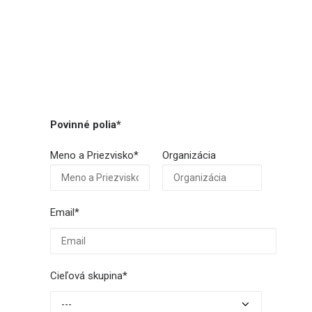
LOG IN
SLOVENČINA
Povinné polia*
Meno a Priezvisko*
Organizácia
Email*
Cieľová skupina*