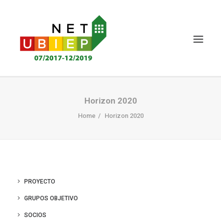
INICIO
Horizon 2020
PROYECTO NET-UBIEP
Home
Horizon 2020
ENTREGABLES
NOTICIAS Y EVENTOS
CERTIFICACIÓN
PROYECTO
CONOCIMIENTO MS
GRUPOS OBJETIVO
PARTES INTERESADAS
SOCIOS