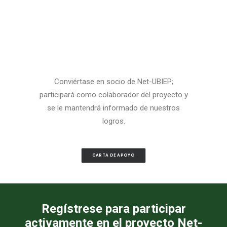
CONTACTOS
LOG IN
ESPAÑOL
Conviértase en socio de Net-UBIEP;
participará como colaborador del proyecto y
se le mantendrá informado de nuestros
logros.
CARTA DE APOYO
Regístrese para participar
activamente en el proyecto Net-