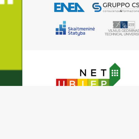
Network for Using BIM to Increase the Energy
Buildings Performance
© 2018 Net-UBIEP All rights reserved |
Privacy Policy
|
Use