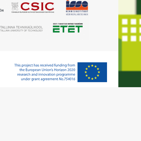
ublicación no implica la aceptación de sus contenidos, que es
o es responsable del uso que pueda hacerse de la información
aquí difundida.