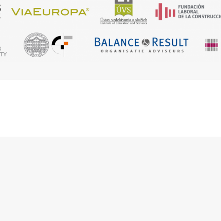
El apoyo de la Comisión Europea para la elaboración de esta p
responsabilidad exclusiva de los autores. Por tanto, la Comisión n
rs