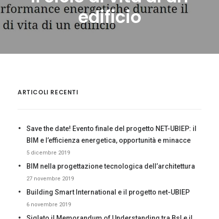
CONTATTI
edificio
LOG IN
ITALIANO
ARTICOLI RECENTI
Save the date! Evento finale del progetto NET-UBIEP: il
BIM e l’efficienza energetica, opportunità e minacce
5 dicembre 2019
BIM nella progettazione tecnologica dell’architettura
27 novembre 2019
Building Smart International e il progetto net-UBIEP
6 novembre 2019
Siglato il Memorandum of Understanding tra BsI e il